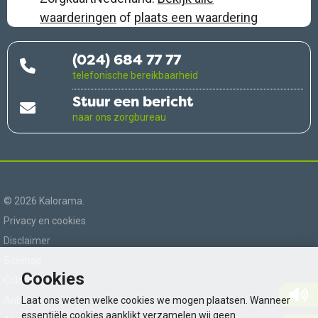
waarderingen
of
plaats een waardering
(024) 684 77 77
telefonische bereikbaarheid
Stuur een bericht
naar ons zorgbureau
© 2026 Kalorama.
Privacy en cookies
Disclaimer
Sitemap
Cookies
Colofon
Anbi
Laat ons weten welke cookies we mogen plaatsen. Wanneer
essentiële cookies aanklikt verzamelen wij geen