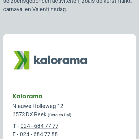
seizoensgebonden activiteiten, zoals de kerstmarkt,
carnaval en Valentijnsdag.
Kalorama
Nieuwe Holleweg 12
6573 DX Beek
(Berg en Dal)
T
-
024 - 684 77 77
F
- 024 - 684 77 88