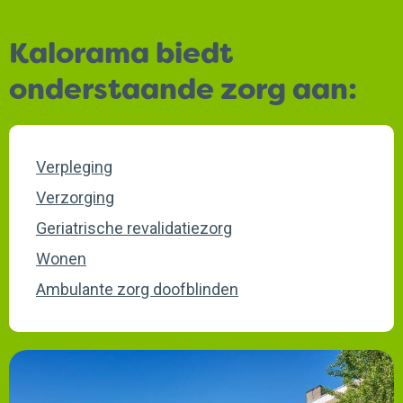
Kalorama biedt
onderstaande zorg aan:
Verpleging
Verzorging
Geriatrische revalidatiezorg
Wonen
Ambulante zorg doofblinden