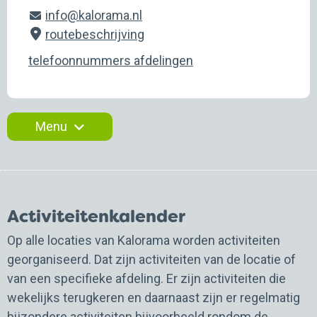
info@kalorama.nl
routebeschrijving
telefoonnummers afdelingen
Menu
Activiteitenkalender
Kalorama Verpleging en Revalidatie
Kalorama Centrum voor doofblinden
Op alle locaties van Kalorama worden activiteiten
Kalorama Veste Brakkenstein
georganiseerd. Dat zijn activiteiten van de locatie of
Kalorama ’t Höfke
van een specifieke afdeling. Er zijn activiteiten die
Kalorama Bethlehem
wekelijks terugkeren en daarnaast zijn er regelmatig
Kalorama ’t Kulturhus
bijzondere activiteiten bijvoorbeeld rondom de