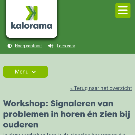
Hoog contrast
Lees voor
Menu
« Terug naar het overzicht
Workshop: Signaleren van
Medewerkers en vrijwilligers
problemen in horen én zien bij
Trainingen en workshops
ouderen