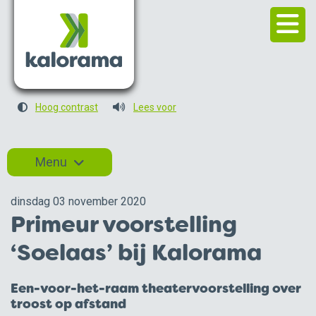
Hoog contrast
Lees voor
Menu
dinsdag 03 november 2020
Primeur voorstelling
‘Soelaas’ bij Kalorama
Activiteiten
Kunst & exposities
Een-voor-het-raam theatervoorstelling over
Nieuwsarchief
troost op afstand